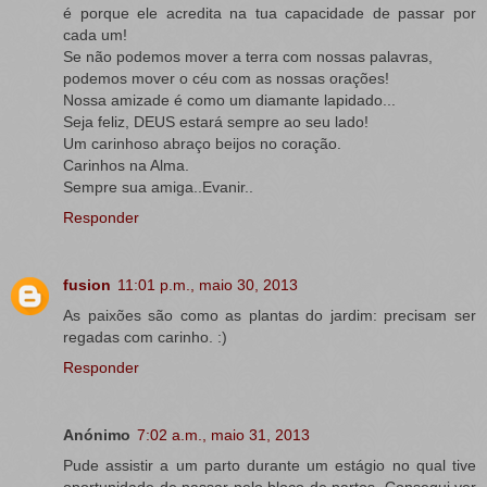
é porque ele acredita na tua capacidade de passar por
cada um!
Se não podemos mover a terra com nossas palavras,
podemos mover o céu com as nossas orações!
Nossa amizade é como um diamante lapidado...
Seja feliz, DEUS estará sempre ao seu lado!
Um carinhoso abraço beijos no coração.
Carinhos na Alma.
Sempre sua amiga..Evanir..
Responder
fusion
11:01 p.m., maio 30, 2013
As paixões são como as plantas do jardim: precisam ser
regadas com carinho. :)
Responder
Anónimo
7:02 a.m., maio 31, 2013
Pude assistir a um parto durante um estágio no qual tive
oportunidade de passar pelo bloco de partos. Consegui ver