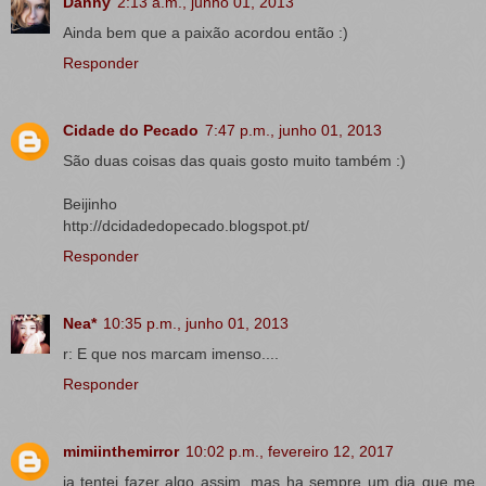
Danny
2:13 a.m., junho 01, 2013
Ainda bem que a paixão acordou então :)
Responder
Cidade do Pecado
7:47 p.m., junho 01, 2013
São duas coisas das quais gosto muito também :)
Beijinho
http://dcidadedopecado.blogspot.pt/
Responder
Nea*
10:35 p.m., junho 01, 2013
r: E que nos marcam imenso....
Responder
mimiinthemirror
10:02 p.m., fevereiro 12, 2017
ja tentei fazer algo assim, mas ha sempre um dia que me