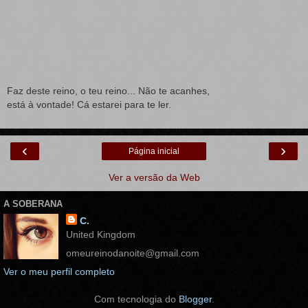
Faz deste reino, o teu reino... Não te acanhes,
está à vontade! Cá estarei para te ler.
‹
›
Página inicial
Ver a versão da Web
A SOBERANA
C.
United Kingdom
omeureinodanoite@gmail.com
Ver o meu perfil completo
Com tecnologia do
Blogger
.