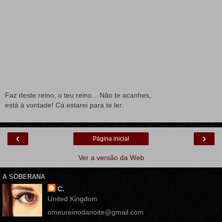
Faz deste reino, o teu reino... Não te acanhes,
está à vontade! Cá estarei para te ler.
‹
›
Página inicial
Ver a versão da Web
A SOBERANA
C.
United Kingdom
omeureinodanoite@gmail.com