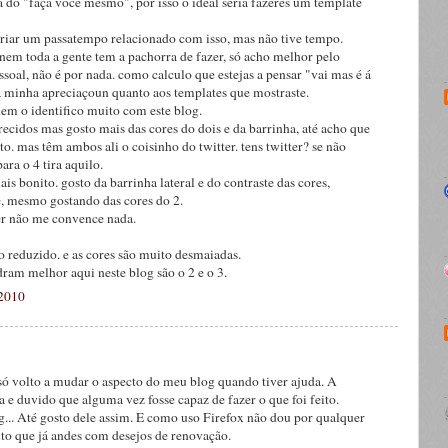
 do "faça você mesmo", por isso o ideal seria fazeres um template
criar um passatempo relacionado com isso, mas não tive tempo.
nem toda a gente tem a pachorra de fazer, só acho melhor pelo
soal, não é por nada. como calculo que estejas a pensar "vai mas é á
a minha apreciaçoun quanto aos templates que mostraste.
nem o identifico muito com este blog.
ecidos mas gosto mais das cores do dois e da barrinha, até acho que
to. mas têm ambos ali o coisinho do twitter. tens twitter? se não
para o 4 tira aquilo.
is bonito. gosto da barrinha lateral e do contraste das cores,
e, mesmo gostando das cores do 2.
er não me convence nada.
o reduzido. e as cores são muito desmaiadas.
ram melhor aqui neste blog são o 2 e o 3.
 2010
só volto a mudar o aspecto do meu blog quando tiver ajuda. A
 e duvido que alguma vez fosse capaz de fazer o que foi feito.
g... Até gosto dele assim. E como uso Firefox não dou por qualquer
to que já andes com desejos de renovação.