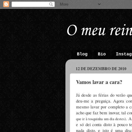
O meu rein
Blog
Bio
Instag
12 DE DEZEMBRO DE 2010
Vamos lavar a cara?
Já desde as férias do verão q
deu-me a preguiça. Agora com
mesmo lavar por completo a c
acho que faz bem inovar, tal 
. A
que ir à tosquinha um dia destes)
e só dei conta disto à pouco 
nada disto, e isto é uma dis