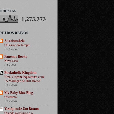
TURISTAS
1,273,373
OUTROS REINOS
As coisas dela
O Passar do Tempo
Há 5 meses
Panemic Books
Nova casa
Há 1 ano
Bookaholic Kingdom
Uma Viagem Inquietante com
"A Maldição de Hill House"
Há 2 anos
My Baby Blue Blog
O retorno
Há 2 anos
Vestígios de Um Batom
Quando o clássico e o