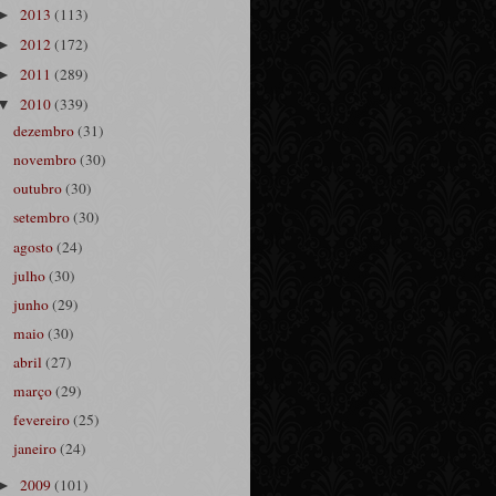
2013
(113)
►
2012
(172)
►
2011
(289)
►
2010
(339)
▼
dezembro
(31)
novembro
(30)
outubro
(30)
setembro
(30)
agosto
(24)
julho
(30)
junho
(29)
maio
(30)
abril
(27)
março
(29)
fevereiro
(25)
janeiro
(24)
2009
(101)
►