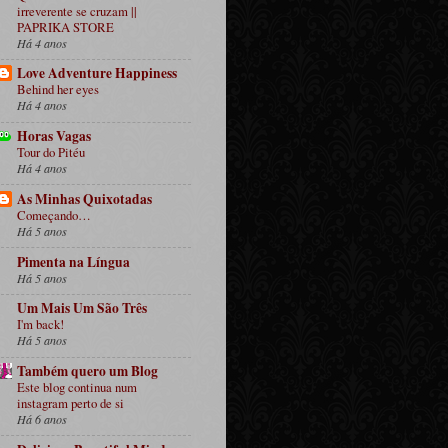
irreverente se cruzam ||
PAPRIKA STORE
Há 4 anos
Love Adventure Happiness
Behind her eyes
Há 4 anos
Horas Vagas
Tour do Pitéu
Há 4 anos
As Minhas Quixotadas
Começando…
Há 5 anos
Pimenta na Língua
Há 5 anos
Um Mais Um São Três
I'm back!
Há 5 anos
Também quero um Blog
Este blog continua num
instagram perto de si
Há 6 anos