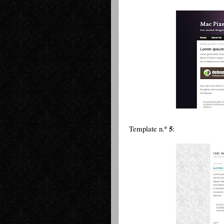
5
Template n.º
: