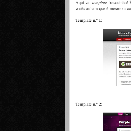
Aqui vai
template
fresquinho! É
vocês acham que é mesmo a car
1
Template n.º
:
2
Template n.º
: