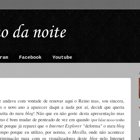
o da noite
ram
Facebook
Youtube
ue andava com vontade de renovar aqui o Reino mas, sou sincera,
 o novo ano a aparecer daqui a nada por aí, decidi que queria
arita do meu
blog
! Não que eu não goste desta apresentação mas
como é bom mudar de penteado de vez em quando
(por falar nisso tenho
té porque já reparei que o
Internet Explorer
"deforma" o meu
blog
tempo porque eu utilizo, por norma, o
Mozilla
, onde não acontece
criminação para com os visualizadores deste
blog
pelo Internet