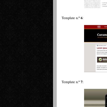
6
Template n.º
:
7
Template n.º
: