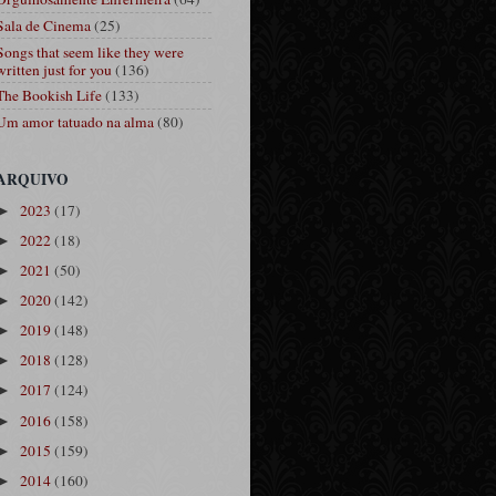
Sala de Cinema
(25)
Songs that seem like they were
written just for you
(136)
The Bookish Life
(133)
Um amor tatuado na alma
(80)
ARQUIVO
2023
(17)
►
2022
(18)
►
2021
(50)
►
2020
(142)
►
2019
(148)
►
2018
(128)
►
2017
(124)
►
2016
(158)
►
2015
(159)
►
2014
(160)
►