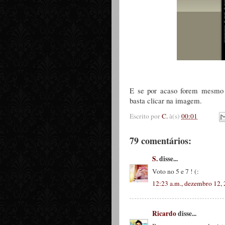
E se por acaso forem mesmo p
basta clicar na imagem.
Escrito por
C.
à(s)
00:01
79 comentários:
S.
disse...
Voto no 5 e 7 ! (:
12:23 a.m., dezembro 12,
Ricardo
disse...