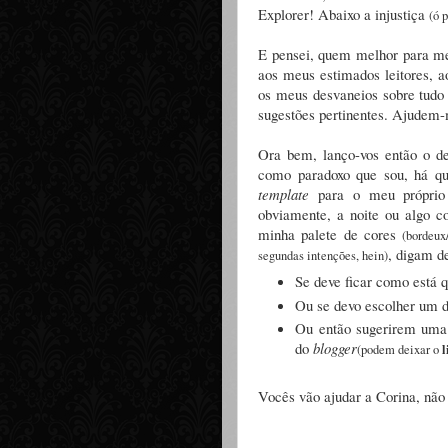
Explorer! Abaixo a injustiça
(ó 
E pensei, quem melhor para me
aos meus estimados leitores, 
os meus desvaneios sobre tudo e
sugestões pertinentes. Ajudem
Ora bem, lanço-vos então o d
como paradoxo que sou, há qu
template
para o meu própri
obviamente, a noite ou algo c
minha palete de cores
(bordeux
, digam d
segundas intenções, hein)
Se deve ficar como está q
Ou se devo escolher um 
Ou então sugerirem uma
do
blogger
l
(podem deixar o
Vocês vão ajudar a Corina, nã