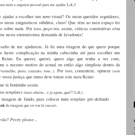
!
para mim a angariar pessoal para me ajudar, LoL)
 ajudar a escolher um novo visual? Os meus queridos seguidores,
aos meus enigmáticos súbditos, claro! Que vêm ao meu espaço ler
 sobre nada. Por isso, peço-vos, assim, críticas construtivas e/ou
-me nesta enormíssima demanda de lavadoura!
esafio de me ajudarem. Já fiz uma triagem do que quero porque
e haver complicação na minha cabecinha até para escolher um
o
Reino
. Eu querer, querer, quero algo que tenha a ver com,
om o mesmo motivo do actual ou então algo simplista dentro da
. Por isso, comentem, opinem
/vermelho, preto, cinzento, roxo...)
(sem
e vossa justiça que rumo deve tomar este meu Reino:
ue tá bonitinho assim.
dos
templates
.
(mais abaixo... e já agora, qual?! LoL)
 imagem de fundo, para colocar num
template
pré-definido
.
ink
da imagem que eu vou lá cuscar)
o vão?
Pretty please...