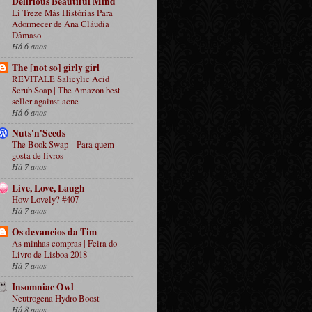
Delirious Beautiful Mind
Li Treze Más Histórias Para
Adormecer de Ana Cláudia
Dâmaso
Há 6 anos
The [not so] girly girl
REVITALE Salicylic Acid
Scrub Soap | The Amazon best
seller against acne
Há 6 anos
Nuts'n'Seeds
The Book Swap – Para quem
gosta de livros
Há 7 anos
Live, Love, Laugh
How Lovely? #407
Há 7 anos
Os devaneios da Tim
As minhas compras | Feira do
Livro de Lisboa 2018
Há 7 anos
Insomniac Owl
Neutrogena Hydro Boost
Há 8 anos