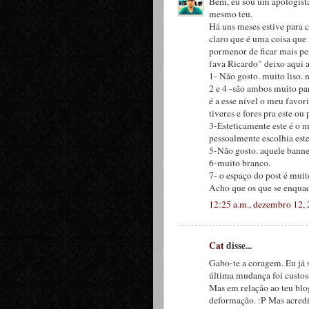
Bem, eu sou um apologista
mesmo teu.
Há uns meses estive para 
claro que é uma coisa que 
pormenor de ficar mais pes
fava Ricardo" deixo aqui 
1- Não gosto. muito liso. 
2 e 4 -são ambos muito par
é a esse nível o meu favori
tiveres e fores pra este ou 
3-Esteticamente este é o ma
pessoalmente escolhia est
5-Não gosto. aquele bann
6-muito branco.
7- o espaço do post é muit
Acho que os que se enquad
12:25 a.m., dezembro 12,
Cat
disse...
Gabo-te a coragem. Eu já 
última mudança foi custosa
Mas em relação ao teu blo
deformação. :P Mas acredi