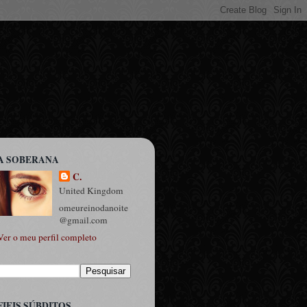
A SOBERANA
C.
United Kingdom
omeureinodanoite
@gmail.com
Ver o meu perfil completo
FIEIS SÚBDITOS