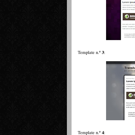
3
Template n.º
:
4
Template n.º
: