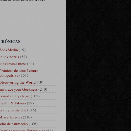
CRÓNICAS
BookMedia
(19)
chuck norris
(52)
conversas à mesa
(44)
Crónicas de uma Leitora
Compulsiva
(151)
Discovering the World
(19)
Embrace your Geekness
(240)
Found in my closet
(105)
Health & Fitness
(29)
Living in the UK
(315)
Miscellaneous
(210)
ódio de estimação
(106)
Orgulhosamente Enfermeira
(64)