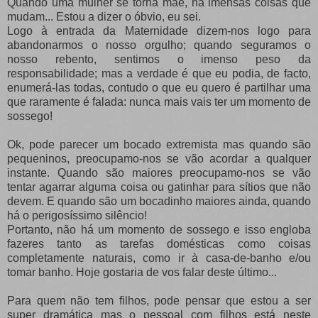
Quando uma mulher se torna mãe, há imensas coisas que
mudam... Estou a dizer o óbvio, eu sei.
Logo à entrada da Maternidade dizem-nos logo para
abandonarmos o nosso orgulho; quando seguramos o
nosso rebento, sentimos o imenso peso da
responsabilidade; mas a verdade é que eu podia, de facto,
enumerá-las todas, contudo o que eu quero é partilhar uma
que raramente é falada: nunca mais vais ter um momento de
sossego!
Ok, pode parecer um bocado extremista mas quando são
pequeninos, preocupamo-nos se vão acordar a qualquer
instante. Quando são maiores preocupamo-nos se vão
tentar agarrar alguma coisa ou gatinhar para sítios que não
devem. E quando são um bocadinho maiores ainda, quando
há o perigosíssimo silêncio!
Portanto, não há um momento de sossego e isso engloba
fazeres tanto as tarefas domésticas como coisas
completamente naturais, como ir à casa-de-banho e/ou
tomar banho. Hoje gostaria de vos falar deste último...
Para quem não tem filhos, pode pensar que estou a ser
super dramática mas o pessoal com filhos está neste