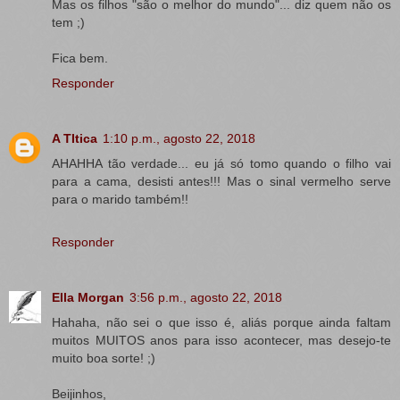
Mas os filhos "são o melhor do mundo"... diz quem não os
tem ;)
Fica bem.
Responder
A TItica
1:10 p.m., agosto 22, 2018
AHAHHA tão verdade... eu já só tomo quando o filho vai
para a cama, desisti antes!!! Mas o sinal vermelho serve
para o marido também!!
Responder
Ella Morgan
3:56 p.m., agosto 22, 2018
Hahaha, não sei o que isso é, aliás porque ainda faltam
muitos MUITOS anos para isso acontecer, mas desejo-te
muito boa sorte! ;)
Beijinhos,