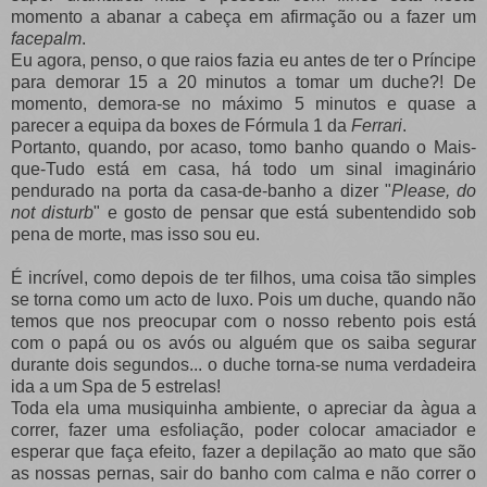
momento a abanar a cabeça em afirmação ou a fazer um
facepalm
.
Eu agora, penso, o que raios fazia eu antes de ter o Príncipe
para demorar 15 a 20 minutos a tomar um duche?! De
momento, demora-se no máximo 5 minutos e quase a
parecer a equipa da boxes de Fórmula 1 da
Ferrari
.
Portanto, quando, por acaso, tomo banho quando o Mais-
que-Tudo está em casa, há todo um sinal imaginário
pendurado na porta da casa-de-banho a dizer "
Please, do
not disturb
" e gosto de pensar que está subentendido sob
pena de morte, mas isso sou eu.
É incrível, como depois de ter filhos, uma coisa tão simples
se torna como um acto de luxo. Pois um duche, quando não
temos que nos preocupar com o nosso rebento pois está
com o papá ou os avós ou alguém que os saiba segurar
durante dois segundos... o duche torna-se numa verdadeira
ida a um Spa de 5 estrelas!
Toda ela uma musiquinha ambiente, o apreciar da àgua a
correr, fazer uma esfoliação, poder colocar amaciador e
esperar que faça efeito, fazer a depilação ao mato que são
as nossas pernas, sair do banho com calma e não correr o