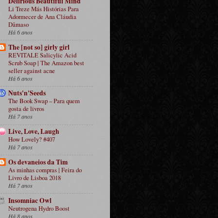
Delirious Beautiful Mind
Li Treze Más Histórias Para
Adormecer de Ana Cláudia
Dâmaso
Há 6 anos
The [not so] girly girl
REVITALE Salicylic Acid
Scrub Soap | The Amazon best
seller against acne
Há 6 anos
Nuts'n'Seeds
The Book Swap – Para quem
gosta de livros
Há 7 anos
Live, Love, Laugh
How Lovely? #407
Há 7 anos
Os devaneios da Tim
As minhas compras | Feira do
Livro de Lisboa 2018
Há 7 anos
Insomniac Owl
Neutrogena Hydro Boost
Há 8 anos