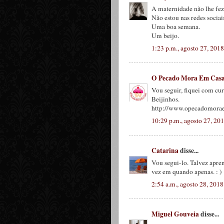
A maternidade não lhe fe
Não estou nas redes socia
Uma boa semana.
Um beijo.
1:23 p.m., agosto 27, 2018
O Pecado Mora Em Cas
Vou seguir, fiquei com cu
Beijinhos.
http://www.opecadomorae
10:29 p.m., agosto 27, 20
Catarina
disse...
Vou segui-lo. Talvez apre
vez em quando apenas. : )
2:54 a.m., agosto 28, 2018
Miguel Gouveia
disse...