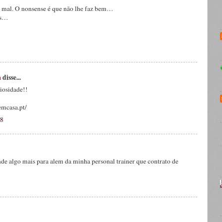
z mal. O nonsense é que não lhe faz bem…
is…
a
disse...
riosidade!!
mcasa.pt/
18
nde algo mais para alem da minha personal trainer que contrato de