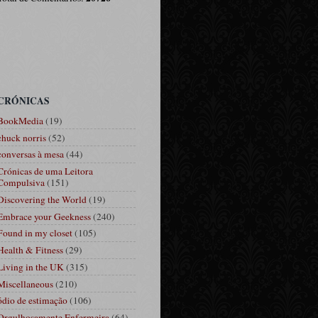
CRÓNICAS
BookMedia
(19)
chuck norris
(52)
conversas à mesa
(44)
Crónicas de uma Leitora
Compulsiva
(151)
Discovering the World
(19)
Embrace your Geekness
(240)
Found in my closet
(105)
Health & Fitness
(29)
Living in the UK
(315)
Miscellaneous
(210)
ódio de estimação
(106)
Orgulhosamente Enfermeira
(64)