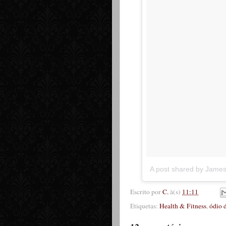
A post shared by Jame
Escrito por
C.
à(s)
11:11
Etiquetas:
Health & Fitness
,
ódio 