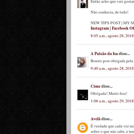
Então acho que vais gostar
Não conhecia, de todo!
NEW TIPS POST | MY S
Instagram
∫
Facebook Off
8:05 a.m., agosto 28, 2018
A Paixão da Isa
disse...
Bonito post obrigada pela 
9:40 a.m., agosto 28, 2018
Cisne
disse...
Obrigada! Muito fixe!
1:06 a.m., agosto 29, 2018
Avelã
disse...
É verdade que cada vez mai
sobre o que não sabe, e te