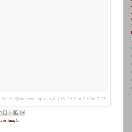
s Smith (@jamessmithpt)
on
Jun 15, 2018 at 7:10am PDT
de estimação