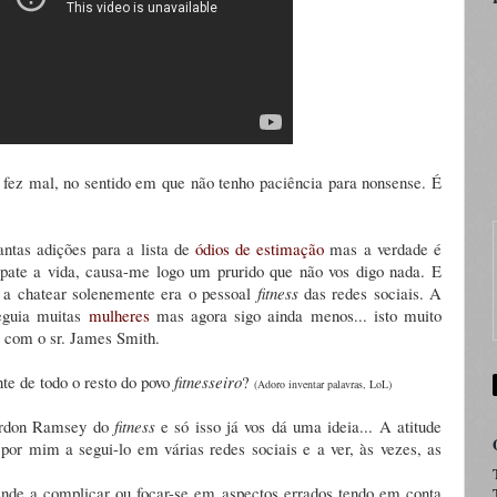
fez mal, no sentido em que não tenho paciência para nonsense. É
antas adições para a lista de
ódios de estimação
mas a verdade é
ate a vida, causa-me logo um prurido que não vos digo nada. E
 a chatear solenemente era o pessoal
fitness
das redes sociais. A
seguia muitas
mulheres
mas agora sigo ainda menos... isto muito
 com o sr. James Smith.
nte de todo o resto do povo
fitnesseiro
?
(Adoro inventar palavras, LoL)
ordon Ramsey do
fitness
e só isso já vos dá uma ideia... A atitude
 por mim a segui-lo em várias redes sociais e a ver, às vezes, as
nde a complicar ou focar-se em aspectos errados tendo em conta