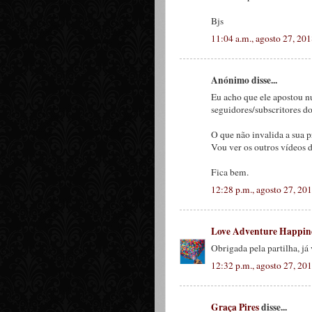
Bjs
11:04 a.m., agosto 27, 20
Anónimo disse...
Eu acho que ele apostou n
seguidores/subscritores d
O que não invalida a sua p
Vou ver os outros vídeos d
Fica bem.
12:28 p.m., agosto 27, 20
Love Adventure Happin
Obrigada pela partilha, já
12:32 p.m., agosto 27, 20
Graça Pires
disse...