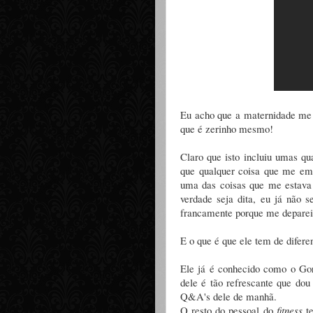
Eu acho que a maternidade me 
que é zerinho mesmo!
Claro que isto incluiu umas qu
que qualquer coisa que me emp
uma das coisas que me estava
verdade seja dita, eu já não 
francamente porque me deparei
E o que é que ele tem de difere
Ele já é conhecido como o G
dele é tão refrescante que dou
Q&A's dele de manhã.
O resto do pessoal do
fitness
te