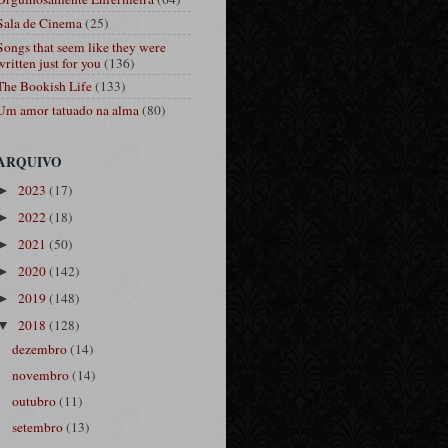
Sala de Cinema
(25)
Songs that seem like they were
written just for you
(136)
The Bookish Life
(133)
Um amor tatuado na alma
(80)
ARQUIVO
2023
(17)
►
2022
(18)
►
2021
(50)
►
2020
(142)
►
2019
(148)
►
2018
(128)
▼
dezembro
(14)
novembro
(14)
outubro
(11)
setembro
(13)