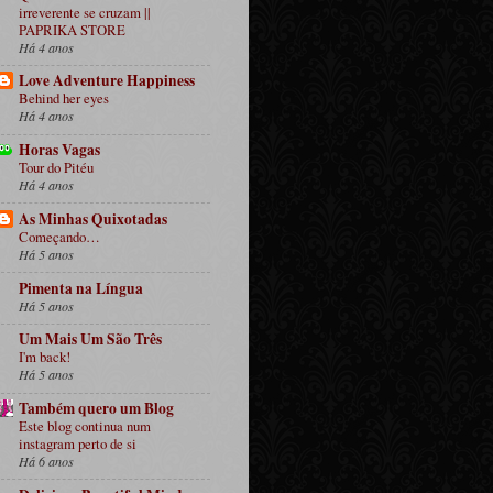
irreverente se cruzam ||
PAPRIKA STORE
Há 4 anos
Love Adventure Happiness
Behind her eyes
Há 4 anos
Horas Vagas
Tour do Pitéu
Há 4 anos
As Minhas Quixotadas
Começando…
Há 5 anos
Pimenta na Língua
Há 5 anos
Um Mais Um São Três
I'm back!
Há 5 anos
Também quero um Blog
Este blog continua num
instagram perto de si
Há 6 anos