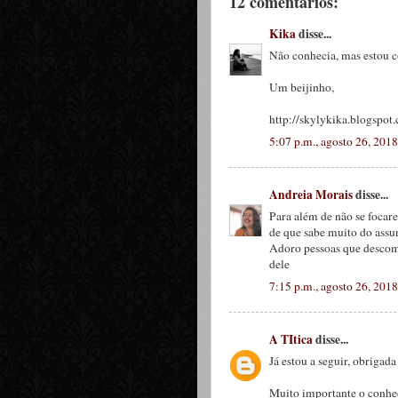
12 comentários:
Kika
disse...
Não conhecia, mas estou 
Um beijinho,
http://skylykika.blogspot
5:07 p.m., agosto 26, 2018
Andreia Morais
disse...
Para além de não se focar
de que sabe muito do assu
Adoro pessoas que descom
dele
7:15 p.m., agosto 26, 2018
A TItica
disse...
Já estou a seguir, obrigada
Muito importante o conhec