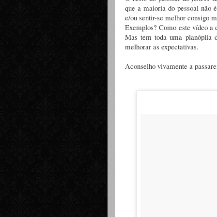
que a maioria do pessoal não 
e/ou sentir-se melhor consigo
Exemplos? Como este vídeo a ex
Mas tem toda uma planóplia de
melhorar as expectativas.
Aconselho vivamente a passarem