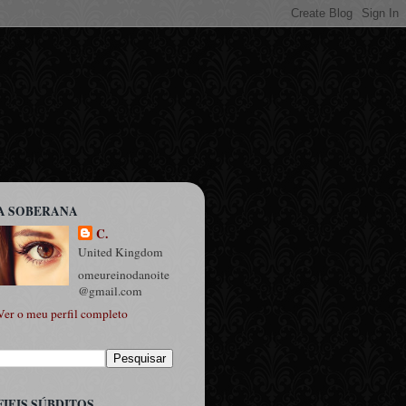
A SOBERANA
C.
United Kingdom
omeureinodanoite
@gmail.com
Ver o meu perfil completo
FIEIS SÚBDITOS