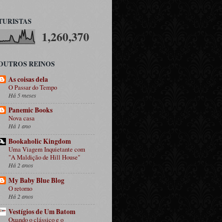
TURISTAS
1,260,370
OUTROS REINOS
As coisas dela
O Passar do Tempo
Há 5 meses
Panemic Books
Nova casa
Há 1 ano
Bookaholic Kingdom
Uma Viagem Inquietante com
"A Maldição de Hill House"
Há 2 anos
My Baby Blue Blog
O retorno
Há 2 anos
Vestígios de Um Batom
Quando o clássico e o